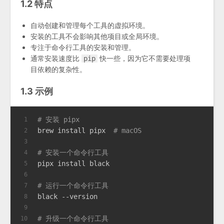
1.2 特点
自动创建和管理每个工具的虚拟环境。
安装的工具不会影响其他项目或全局环境。
专注于命令行工具的安装和管理。
通常安装速度比
快一些，因为它不需要处理项
pip
目依赖的复杂性。
1.3 示例
# 安装 pipx
1
brew install pipx  
# macOS
2
3
# 安装一个命令行工具
4
pipx install black
5
6
# 运行一个命令行工具
7
black --version
8
9
# 升级一个命令行工具
10