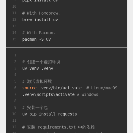
pipx install uv
9
10
# With Homebrew.
11
brew install uv
12
13
# With Pacman.
14
pacman -S uv
15
1
# 创建一个虚拟环境
2
uv venv .venv
3
4
# 激活虚拟环境
5
source
 .venv/bin/activate  
# Linux/macOS
6
.venv\Scripts\activate 
# Windows
7
8
# 安装一个包
9
uv pip install requests
10
11
# 安装 requirements.txt 中的依赖
12