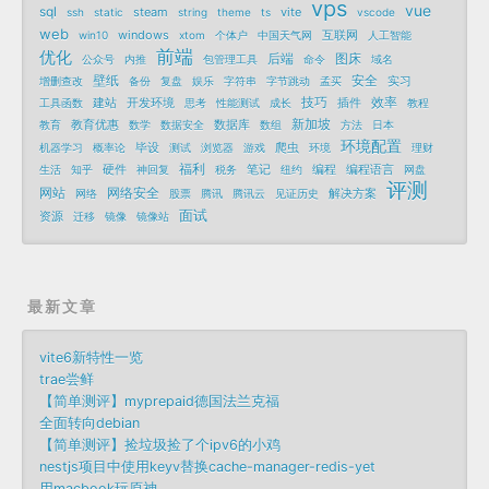
vps
vue
sql
steam
vite
ssh
static
string
theme
ts
vscode
web
windows
互联网
win10
xtom
个体户
中国天气网
人工智能
前端
优化
后端
图床
公众号
内推
包管理工具
命令
域名
壁纸
安全
实习
增删查改
备份
复盘
娱乐
字符串
字节跳动
孟买
技巧
效率
建站
开发环境
插件
工具函数
思考
性能测试
成长
教程
新加坡
教育优惠
数据库
教育
数学
数据安全
数组
方法
日本
环境配置
毕设
爬虫
机器学习
概率论
测试
浏览器
游戏
环境
理财
福利
硬件
笔记
编程
编程语言
生活
知乎
神回复
税务
纽约
网盘
评测
网站
网络安全
解决方案
网络
股票
腾讯
腾讯云
见证历史
面试
资源
迁移
镜像
镜像站
最新文章
vite6新特性一览
trae尝鲜
【简单测评】myprepaid德国法兰克福
全面转向debian
【简单测评】捡垃圾捡了个ipv6的小鸡
nestjs项目中使用keyv替换cache-manager-redis-yet
用macbook玩原神