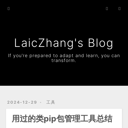
Home
Archives
Status
LaicZhang's Blog
Resume
If you're prepared to adapt and learn, you can
transform.
About
2024-12-29
工具
用过的类pip包管理工具总结