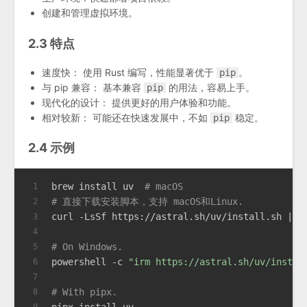
创建和管理虚拟环境。
2.3 特点
速度快： 使用 Rust 编写，性能显著优于
。
pip
与 pip 兼容： 基本兼容
的用法，容易上手。
pip
现代化的设计： 提供更好的用户体验和功能。
相对较新： 可能还在快速发展中，不如
稳定。
pip
2.4 示例
brew install uv  
# macOS
1
# 直接下载安装脚本，支持 macOS和Linux.
2
curl -LsSf https://astral.sh/uv/install.sh | s
3
4
# On Windows.
5
powershell -c 
"irm https://astral.sh/uv/instal
6
7
# With pipx.
8