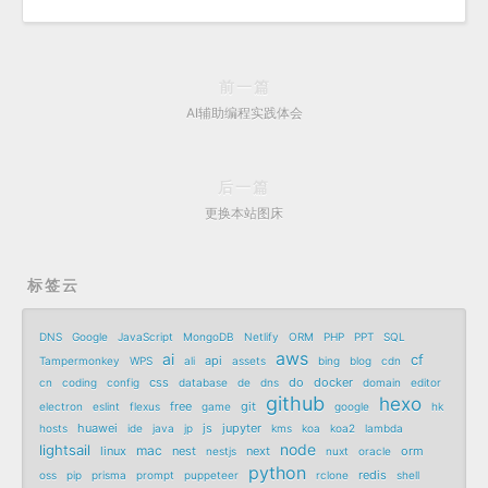
前一篇
AI辅助编程实践体会
后一篇
更换本站图床
标签云
DNS
Google
JavaScript
MongoDB
Netlify
ORM
PHP
PPT
SQL
aws
ai
cf
api
Tampermonkey
WPS
ali
assets
bing
blog
cdn
css
do
docker
cn
coding
config
database
de
dns
domain
editor
github
hexo
free
git
electron
eslint
flexus
game
google
hk
huawei
js
jupyter
hosts
ide
java
jp
kms
koa
koa2
lambda
node
lightsail
mac
linux
nest
next
orm
nestjs
nuxt
oracle
python
redis
oss
pip
prisma
prompt
puppeteer
rclone
shell