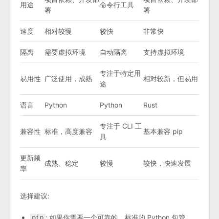
用途
命令行工具
署
署
速度
相对较慢
较快
非常快
隔离
需要虚拟环境
自动隔离
支持虚拟环境
专注于特定用
易用性
广泛使用，成熟
相对较新，但易用
途
语言
Python
Python
Rust
专注于 CLI 工
兼容性
标准，高度兼容
基本兼容 pip
具
更新频
成熟、稳定
较慢
较快，快速发展
率
选择建议:
: 如果你需要一个可靠的、标准的 Python 包管
pip