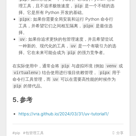
理工具，且不追求极致速度，
是一个不错的选
pip
择。它是所有 Python 开发的基础。
: 如果你需要全局安装和运行 Python 命令行
pipx
工具，并希望它们之间相互隔离，
是最佳选
pipx
择。
: 如果你追求更快的包管理速度，并且希望尝试
uv
一种新的、现代化的工具，
是一个有吸引力的选
uv
择。它在未来可能会成为
的强力竞争者。
pip
在实际使用中，通常会将
与虚拟环境 (例如
或
pip
venv
) 结合使用进行项目依赖管理，
用于
virtualenv
pipx
命令行工具管理，而
可以在需要高性能的时候作为
uv
的替代品。
pip
5. 参考
https://vra.github.io/2024/03/31/uv-tutorial1/
pip
包管理工具
分享