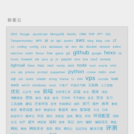
标签云
DNS
Google
JavaScript
MongoDB
Netlify
ORM
PHP
PPT
SQL
aws
ai
cf
api
Tampermonkey
WPS
ali
assets
bing
blog
cdn
css
do
docker
cn
coding
config
database
de
dns
domain
editor
github
hexo
free
git
electron
eslint
flexus
game
google
hk
huawei
js
jupyter
hosts
ide
java
jp
kms
koa
koa2
lambda
node
lightsail
mac
linux
nest
next
orm
nestjs
nuxt
oracle
python
redis
oss
pip
prisma
prompt
puppeteer
rclone
shell
vps
vue
sql
steam
vite
ssh
static
string
theme
ts
vscode
web
windows
互联网
win10
xtom
个体户
中国天气网
人工智能
前端
优化
后端
图床
公众号
内推
包管理工具
命令
域名
壁纸
安全
实习
增删查改
备份
复盘
娱乐
字符串
字节跳动
孟买
技巧
效率
建站
开发环境
插件
工具函数
思考
性能测试
成长
教程
新加坡
教育优惠
数据库
教育
数学
数据安全
数组
方法
日本
环境配置
毕设
爬虫
机器学习
概率论
测试
浏览器
游戏
环境
理财
福利
硬件
笔记
编程
编程语言
生活
知乎
神回复
税务
纽约
网盘
评测
网站
网络安全
解决方案
网络
股票
腾讯
腾讯云
见证历史