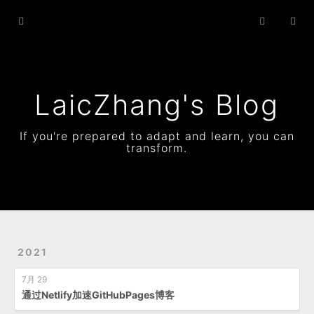
Home
Archives
Status
LaicZhang's Blog
Resume
If you're prepared to adapt and learn, you can
transform.
About
2021
7月 29
通过Netlify加速GitHubPages博客