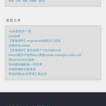
面试
资源
迁移
镜像
镜像站
最新文章
vite6新特性一览
trae尝鲜
【简单测评】myprepaid德国法兰克福
全面转向debian
【简单测评】捡垃圾捡了个ipv6的小鸡
nestjs项目中使用keyv替换cache-manager-redis-yet
用macbook玩原神
对AI辅助编程的一些思考
AI辅助编程实践体会
用过的类pip包管理工具总结