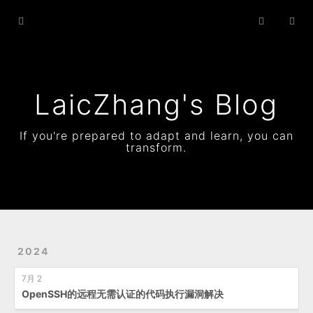
Home
Archives
Status
LaicZhang's Blog
Resume
If you're prepared to adapt and learn, you can
transform.
About
2024
7月 2
OpenSSH的远程无需认证的代码执行漏洞解决