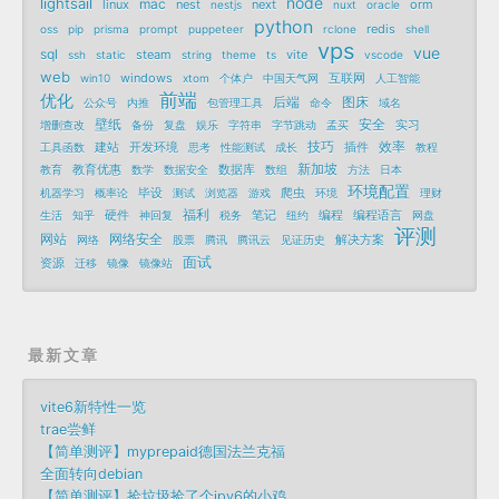
node
lightsail
mac
linux
nest
next
orm
nestjs
nuxt
oracle
python
redis
oss
pip
prisma
prompt
puppeteer
rclone
shell
vps
vue
sql
steam
vite
ssh
static
string
theme
ts
vscode
web
windows
互联网
win10
xtom
个体户
中国天气网
人工智能
前端
优化
后端
图床
公众号
内推
包管理工具
命令
域名
壁纸
安全
实习
增删查改
备份
复盘
娱乐
字符串
字节跳动
孟买
技巧
效率
建站
开发环境
插件
工具函数
思考
性能测试
成长
教程
新加坡
教育优惠
数据库
教育
数学
数据安全
数组
方法
日本
环境配置
毕设
爬虫
机器学习
概率论
测试
浏览器
游戏
环境
理财
福利
硬件
笔记
编程
编程语言
生活
知乎
神回复
税务
纽约
网盘
评测
网站
网络安全
解决方案
网络
股票
腾讯
腾讯云
见证历史
面试
资源
迁移
镜像
镜像站
最新文章
vite6新特性一览
trae尝鲜
【简单测评】myprepaid德国法兰克福
全面转向debian
【简单测评】捡垃圾捡了个ipv6的小鸡