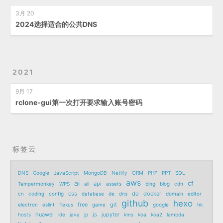
3月 20
2024选择适合的公共DNS
2021
9月 17
rclone-gui第一次打开要求输入账号密码
标签云
DNS
Google
JavaScript
MongoDB
Netlify
ORM
PHP
PPT
SQL
aws
ai
cf
api
Tampermonkey
WPS
ali
assets
bing
blog
cdn
css
do
docker
cn
coding
config
database
de
dns
domain
editor
github
hexo
free
git
electron
eslint
flexus
game
google
hk
huawei
js
jupyter
hosts
ide
java
jp
kms
koa
koa2
lambda